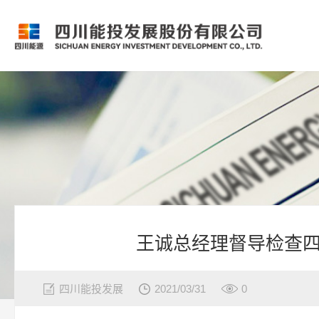
王诚总经理督导检查
四川能投发展
2021/03/31
0