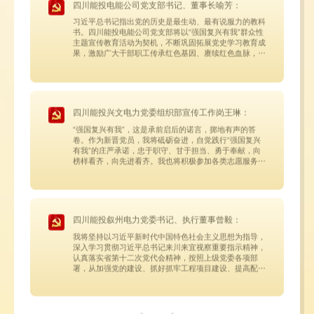
四川能投电能公司党支部书记、董事长喻芳：
习近平总书记指出党的历史是最生动、最有说服力的教科
书。四川能投电能公司党支部将以“强国复兴有我”群众性
主题宣传教育活动为契机，不断巩固拓展党史学习教育成
果，激励广大干部职工传承红色基因、赓续红色血脉，加
压奋进、拼搏实干，为推动新时代治蜀兴川再上新台阶、
建设美丽新中国贡献智慧和力量，以实际行动迎接党的二
十大胜利召开！
四川能投兴文电力党委组织部宣传工作岗王琳：
“强国复兴有我”，这是承前启后的诺言，掷地有声的答
卷。作为新晋党员，我将砥砺奋进，自觉践行“强国复兴
有我”的庄严承诺，忠于职守、甘于担当、勇于奉献，向
榜样看齐，向先进看齐。我也将积极参加各类志愿服务活
动，向居民讲解安全用电知识和节约用电小技巧，认真解
答群众在生活中遇到的用电难题，为节能环保贡献自己的
微薄力量。
四川能投叙州电力党委书记、执行董事曾毅：
我将坚持以习近平新时代中国特色社会主义思想为指导，
深入学习贯彻习近平总书记来川来宜视察重要指示精神，
认真落实省第十二次党代会精神，按照上级党委各项部
署，从加强党的建设、抓好抓牢工程项目建设、提高配网
保供能力、提升“获得电力”服务水平、抓好安全生产等方
面持续发力，推动公司质量效益再提高、改革创新再突
破、风险防控再提升、党的建设再加强，以实际行动迎接
党的二十大胜利召开。