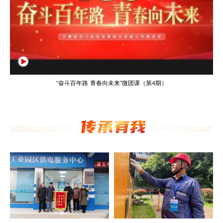
“奋斗百年路 青春向未来”微团课（第4期）
四川能投叙州电力党委书记、执行董事曾毅：
我将坚持以习近平新时代中国特色社会主义思想为指导，
深入学习贯彻习近平总书记来川来宜视察重要指示精神，
认真落实省第十二次党代会精神，按照上级党委各项部
署，从加强党的建设、抓好抓牢工程项目建设、提高配网
保供能力、提升“获得电力”服务水平、抓好安全生产等方
面持续发力，推动公司质量效益再提高、改革创新再突
破、风险防控再提升、党的建设再加强，以实际行动迎接
党的二十大胜利召开。
四川能投叙州电力党委组织部部长，机关党支部书记