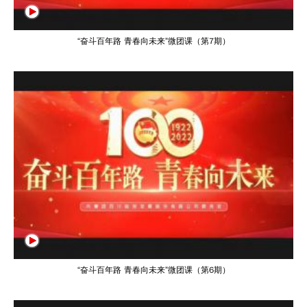
“奋斗百年路 青春向未来”微团课（第7期）
“奋斗百年路 青春向未来”微团课（第6期）