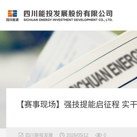
【赛事现场】强技提能启征程 实干
四川能投发展
2026/05/12
0