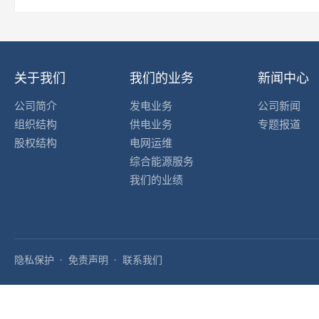
关于我们
我们的业务
新闻中心
公司简介
发电业务
公司新闻
组织结构
供电业务
专题报道
股权结构
电网运维
综合能源服务
我们的业绩
隐私保护
免责声明
联系我们
·
·