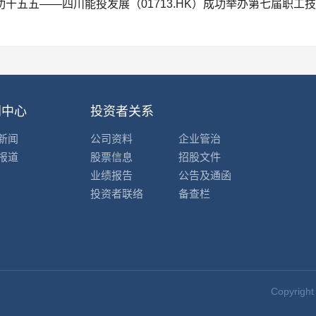
十五五——四川能投发展（01713.HK）成功举办第七届职工
闻中心
投资者关系
新闻
公司资料
企业管治
报道
股票信息
招股文件
业绩报告
公告及通函
投资者联络
备查栏
Copyri