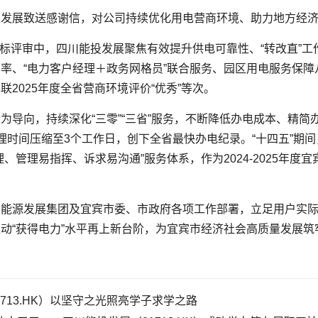
投发展致送感谢信，对公司持续优化用电营商环境、助力地方经
”指标评审中，四川能投发展聚焦有效提升供电可靠性、“转改直”
率、“电力客户经理＋政务网格员”联合服务、园区用电服务保障
2025年度全省营商环境评价“优秀”等次。
为导向，持续深化“三零”“三省”服务，不断降低办电成本、精
时间压缩至3个工作日，创下全省最快办电纪录。“十四五”期间
、管理易指挥、诉求易沟通”服务体系，作为2024-2025年
川能源发展集团及宜宾市委、市政府各项工作部署，立足用户实
动“获得电力”水平再上新台阶，为宜宾市经济社会高质量发展
713.HK）以坚守之光照亮学子求学之路