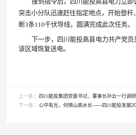
接到指令后，四川能投高县电力立即
突击小分队
迅速
赶往
指定地点，开始
登杆
断
3条110
千伏
导线
，
圆满
完成
此次任务
。
下一步
，
四川能投
高县电力共产党员
该区域恢复送电
。
上一条：
四川能投集团党委书记、董事长孙云一行调研
下一条：
心中有光，何惧山高水长——四川能投发展20