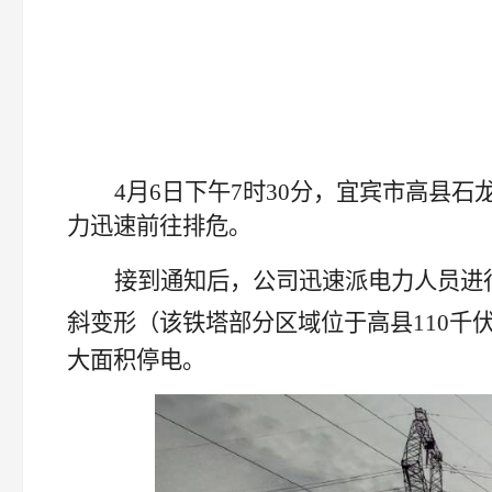
4月6日下午7
时
30分，
宜宾市
高县石
力
迅速
前往排危。
接到通知
后
，公司迅速派
电力人员进
斜变形
（
该
铁塔
部分区域位于
高县
110
千
大面积停电
。