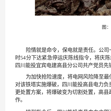
图
险情就是命令，保电就是责任。公司
时
54分
下达
紧急停运庆陈线指令，将庆陈
四川能投宜宾
电建高县
分公司
共产党员先
为加快抢险
速度
，将电网风险降至最
对
该
铁塔实施爆破，
四川能投高县电力负
更处置方案，将爆破变为切割处置，
高
县
作。